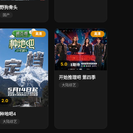
野狗骨头
国产
高清
高清
5.0
开始推理吧 第四季
大陆综艺
2.0
种地吧4
大陆综艺
8.0
8.0