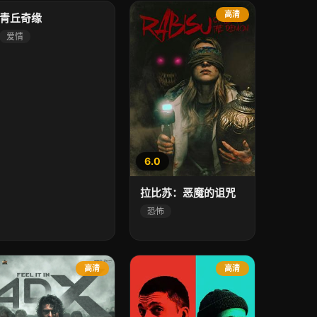
高清
高清
青丘奇缘
爱情
6.0
拉比苏：恶魔的诅咒
恐怖
高清
高清