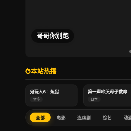
爱情怎么翻译？
本站热播
5.0
7.0
高清
高清
鬼玩人6：炼狱
第一声啼哭母子救命急救班
恐怖
日本
全部
电影
连续剧
综艺
动
8.0