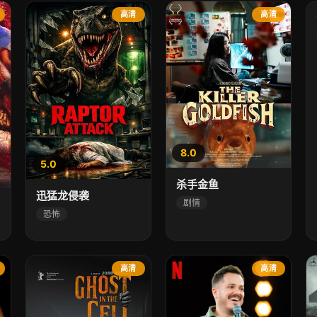
高清
高清
8.0
5.0
杀手金鱼
迅猛龙侵袭
剧情
恐怖
高清
高清