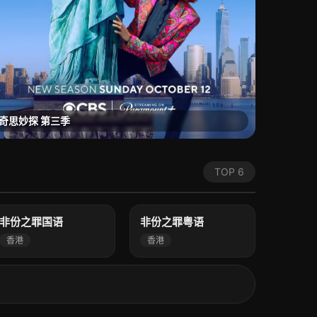
奇思妙探 第三季
TOP 6
7.0
8.0
高清
高清
非份之罪国语
非份之罪粤语
香港
香港
1.0