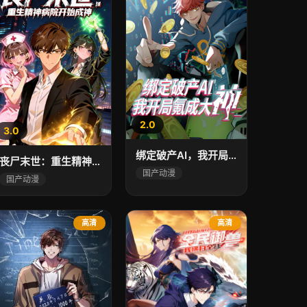
2.0
3.0
绑定破产AI，我开局氪成大神
丧尸末世：重生精神病院开始成神
国产动漫
国产动漫
高清
高清