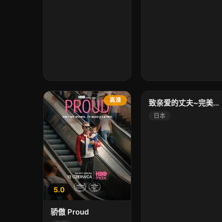
10.0
高清
高清
致亲爱的丈夫~完美妻子的谎言~
日本
5.0
骄傲 Proud