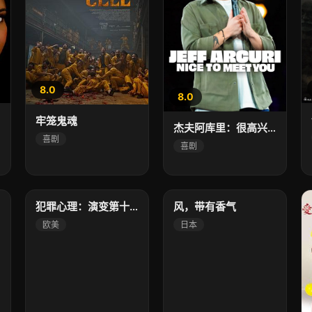
8.0
8.0
牢笼鬼魂
杰夫阿库里：很高兴见到你
喜剧
喜剧
6.0
3.0
高清
高清
犯罪心理：演变第十九季
风，带有香气
欧美
日本