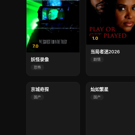
1.0
7.0
当局者迷2026
妖怪录像
剧情
恐怖
7.0
3.0
高清
高清
京城奇探
灿如繁星
国产
国产