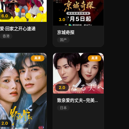
6.0
3.0
爱·回家之开心速递
京城奇探
香港
国产
高清
高清
2.0
致亲爱的丈夫~完美妻子的谎言~
日本
2.0